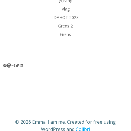
(V)raag
Vlag
IDAHOT 2023
Grens 2
Grens
Facebook
Mastodon
Instagram
Twitter
LinkedIn
© 2026 Emma: I am me. Created for free using
WordPress and
Colibri