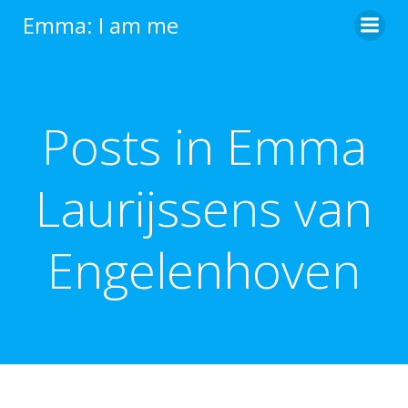
Ga
Emma: I am me
naar
de
inhoud
Posts in
Emma
Laurijssens van
Engelenhoven