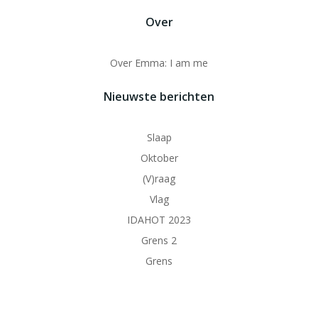
navigation
navigation
Over
Over Emma: I am me
Nieuwste berichten
Slaap
Oktober
(V)raag
Vlag
IDAHOT 2023
Grens 2
Grens