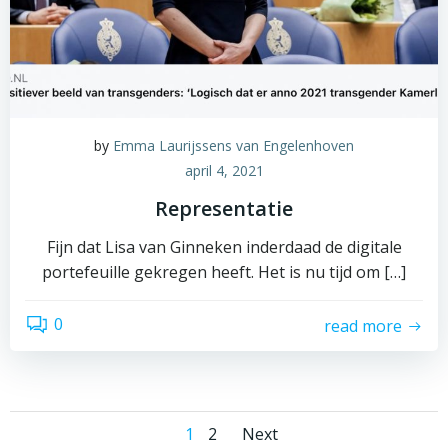
by
Emma Laurijssens van Engelenhoven
april 4, 2021
Representatie
Fijn dat Lisa van Ginneken inderdaad de digitale
portefeuille gekregen heeft. Het is nu tijd om […]
0
read more
Posts
Posts
Page
Page
1
2
Next