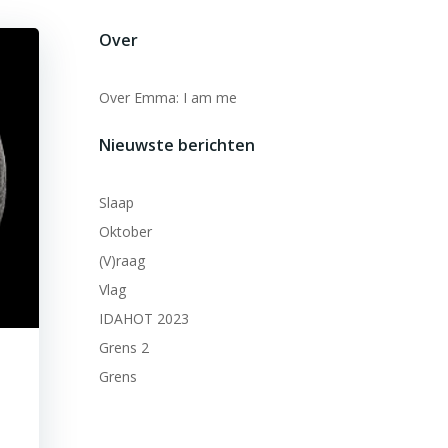
Over
Over Emma: I am me
Nieuwste berichten
Slaap
Oktober
(V)raag
Vlag
IDAHOT 2023
Grens 2
Grens