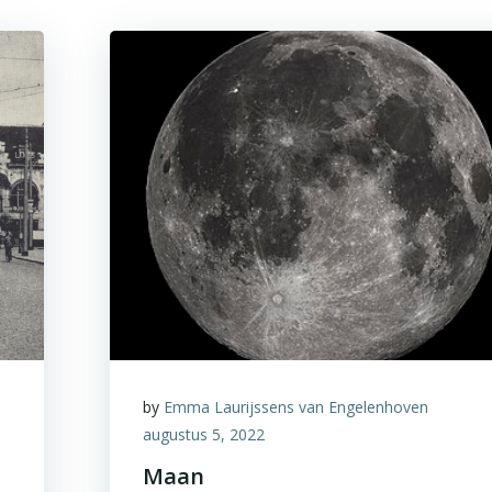
by
Emma Laurijssens van Engelenhoven
augustus 5, 2022
Maan