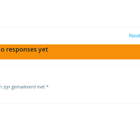
Post
Next
o responses yet
navigation
en zijn gemarkeerd met
*