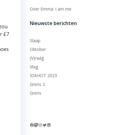
Over Emma: I am me
Nieuwste berichten
 zou
r £7
Slaap
hoes
Oktober
(V)raag
Vlag
IDAHOT 2023
Grens 2
Grens
Facebook
Mastodon
Instagram
Twitter
LinkedIn