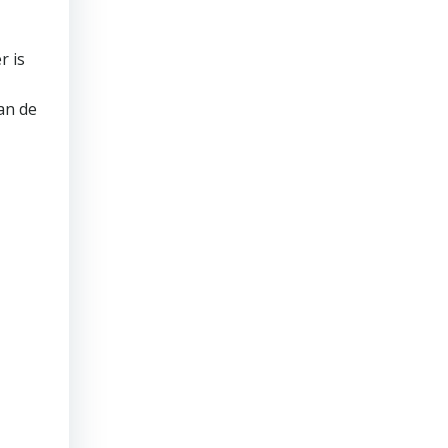
r is
an de