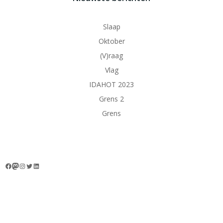
Slaap
Oktober
(V)raag
Vlag
IDAHOT 2023
Grens 2
Grens
Facebook
Mastodon
Instagram
Twitter
LinkedIn