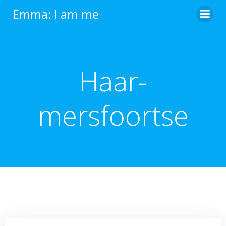
Ga
Emma: I am me
naar
de
inhoud
Haar-
mersfoortse